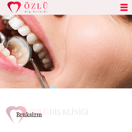
ÖZLÜ
DİŞ KLİNİĞİ
Bruksizm