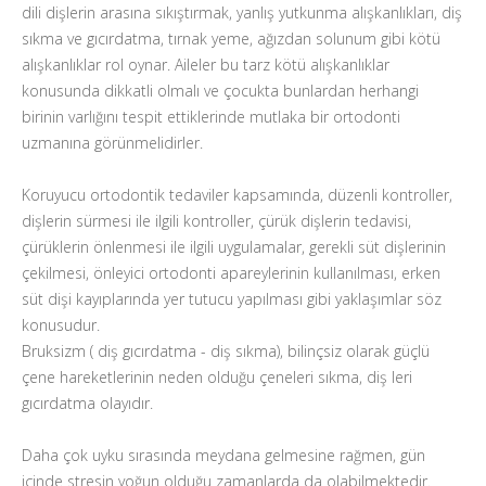
dili dişlerin arasına sıkıştırmak, yanlış yutkunma alışkanlıkları, diş
sıkma ve gıcırdatma, tırnak yeme, ağızdan solunum gibi kötü
alışkanlıklar rol oynar. Aileler bu tarz kötü alışkanlıklar
konusunda dikkatli olmalı ve çocukta bunlardan herhangi
birinin varlığını tespit ettiklerinde mutlaka bir ortodonti
uzmanına görünmelidirler.
Koruyucu ortodontik tedaviler kapsamında, düzenli kontroller,
dişlerin sürmesi ile ilgili kontroller, çürük dişlerin tedavisi,
çürüklerin önlenmesi ile ilgili uygulamalar, gerekli süt dişlerinin
çekilmesi, önleyici ortodonti apareylerinin kullanılması, erken
süt dişi kayıplarında yer tutucu yapılması gibi yaklaşımlar söz
konusudur.
Bruksizm ( diş gıcırdatma - diş sıkma), bilinçsiz olarak güçlü
çene hareketlerinin neden olduğu çeneleri sıkma, diş leri
gıcırdatma olayıdır.
Daha çok uyku sırasında meydana gelmesine rağmen, gün
içinde stresin yoğun olduğu zamanlarda da olabilmektedir.