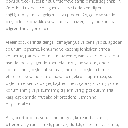
boyu sürecek güzel bir gülümsemeye sahip olması sağlanabilir.
Ortodonti uzmanı çocuğunuzu tedavi ederken dişlerinin
sağlığını, büyüme ve gelişimini takip eder. Diş, çene ve yüzde
oluşabilecek bozukluk veya sapmaları izler, aileyi bu konuda
bilgilendirir ve yönlendirir.
Aileler çocuklarında dengeli olmayan yüz ve çene yapısı, ağızdan
solunum, çiğneme, konuşma ve kapanış fonksiyonlarında
zorlanma, parmak emme, tırnak yeme, yanak ve dudak ısırma,
aşırı ileride veya geride konumlanmış çene yapıları, önde
konumlanmış dişler, alt ve üst çenelerdeki dişlerin temas
etmemesi veya normal olmayan bir şekilde kapanması, süt
dişlerinin erken ya da geç kaybedilmesi, çapraşık, yanlış yerde
konumlanmış veya sürmemiş dişlerin varlığı gibi durumlarla
karşılaştıklarında mutlaka bir ortodonti uzmanına
başvurmalıdır.
Bu gibi ortodontik sorunların ortaya çıkmasında uzun uçlu
biberonlar, yalancı emzik, parmak, dudak, dil emme ve ısırma,