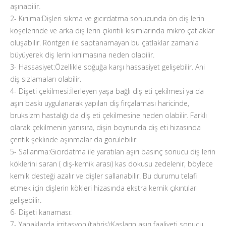
aşınabilir.
2- Kırılma:Dişleri sıkma ve gıcırdatma sonucunda ön diş lerin
köşelerinde ve arka diş lerin çıkıntılı kısımlarında mikro çatlaklar
oluşabilir. Röntgen ile saptanamayan bu çatlaklar zamanla
büyüyerek diş lerin kırılmasına neden olabilir.
3- Hassasiyet:Özellikle soğuğa karşı hassasiyet gelişebilir. Ani
diş sızlamaları olabilir.
4- Dişeti çekilmesi:İlerleyen yaşa bağlı diş eti çekilmesi ya da
aşırı baskı uygulanarak yapılan diş fırçalaması haricinde,
bruksizm hastalığı da diş eti çekilmesine neden olabilir. Farklı
olarak çekilmenin yanısıra, dişin boynunda diş eti hizasında
çentik şeklinde aşınmalar da görülebilir.
5- Sallanma:Gıcırdatma ile yaratılan aşırı basınç sonucu diş lerin
köklerini saran ( diş-kemik arası) kas dokusu zedelenir, böylece
kemik desteği azalır ve dişler sallanabilir. Bu durumu telafi
etmek için dişlerin kökleri hizasında ekstra kemik çıkıntıları
gelişebilir.
6- Dişeti kanaması:
7- Yanaklarda irritasyon (tahriş):Kasların aşırı faaliyeti sonucu,